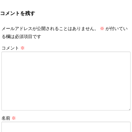
コメントを残す
メールアドレスが公開されることはありません。
※
が付いてい
る欄は必須項目です
コメント
※
名前
※